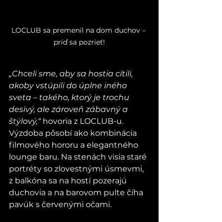
LOCLUB sa premenil na dom duchov – 
príď sa pozrieť!
„Chceli sme, aby sa hostia cítili, 
akoby vstúpili do úplne iného 
sveta – takého, ktorý je trochu 
desivý, ale zároveň zábavný a 
štýlový,“ 
hovoria z LOCLUB-u. 
Výzdoba pôsobí ako kombinácia 
filmového hororu a elegantného 
lounge baru. Na stenách visia staré 
portréty so zlovestnými úsmevmi, 
z balkóna sa na hostí pozerajú 
duchovia a na barovom pulte číha 
pavúk s červenými očami.