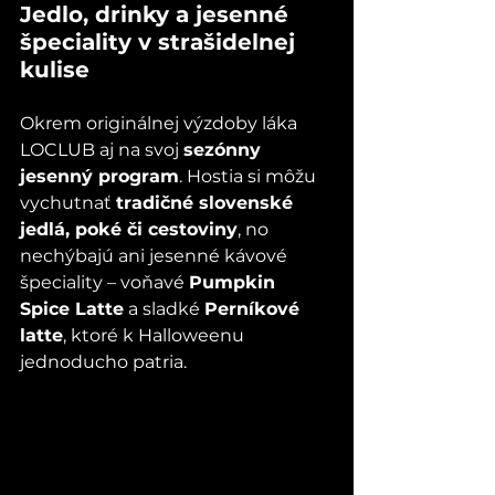
Jedlo, drinky a jesenné 
špeciality v strašidelnej 
kulise
Okrem originálnej výzdoby láka 
LOCLUB aj na svoj 
sezónny 
jesenný program
. Hostia si môžu 
vychutnať 
tradičné slovenské 
jedlá, poké či cestoviny
, no 
nechýbajú ani jesenné kávové 
špeciality – voňavé 
Pumpkin 
Spice Latte
 a sladké 
Perníkové 
latte
, ktoré k Halloweenu 
jednoducho patria.