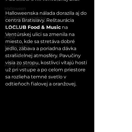
Halloween
Halloweenska nálada dorazila aj do 
Strašidelná výzdoba
centra Bratislavy. Reštaurácia 
LOCLUB Food & Music
 na 
Silvester
Ventúrskej ulici sa zmenila na 
Party
miesto, kde sa stretáva dobré 
Latino párty
jedlo, zábava a poriadna dávka 
strašidelnej atmosféry. Pavučiny 
Afrobeats
visia zo stropu, kostlivci vítajú hostí 
Party Bratislava
už pri vstupe a po celom priestore 
sa rozlieha temné svetlo v 
odtieňoch fialovej a oranžovej.