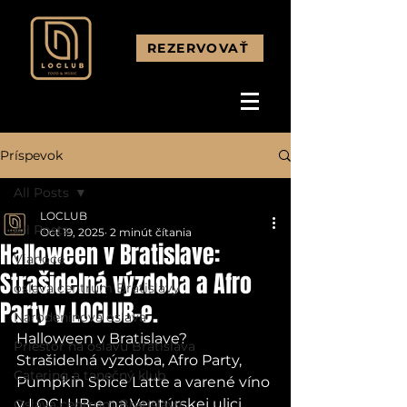
REZERVOVAŤ
Príspevok
All Posts
LOCLUB
All Posts
Oct 19, 2025
2 minút čítania
Halloween v Bratislave:
Vianoce
Strašidelná výzdoba a Afro
oslava centrum Bratislavy
Party v LOCLUB-e.
Narodeninová oslava
Halloween v Bratislave? 
Priestor na oslavu Bratislava
Strašidelná výzdoba, Afro Party, 
Catering a tanečný klub
Pumpkin Spice Latte a varené víno 
v LOCLUB-e na Ventúrskej ulici.
Oslava centrum Bratislavy