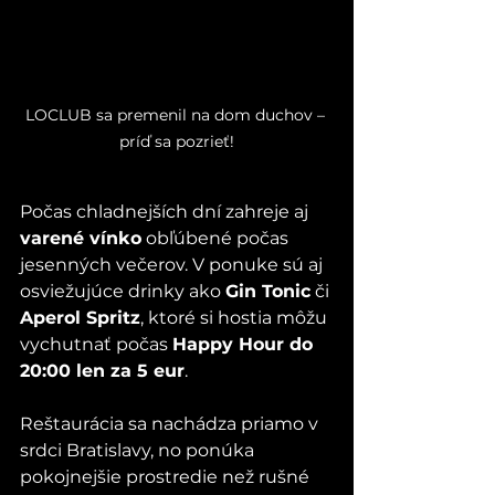
LOCLUB sa premenil na dom duchov – 
príď sa pozrieť!
Počas chladnejších dní zahreje aj 
varené vínko
 obľúbené počas 
jesenných večerov. V ponuke sú aj 
osviežujúce drinky ako 
Gin Tonic
 či 
Aperol Spritz
, ktoré si hostia môžu 
vychutnať počas 
Happy Hour do 
20:00 len za 5 eur
.
Reštaurácia sa nachádza priamo v 
srdci Bratislavy, no ponúka 
pokojnejšie prostredie než rušné 