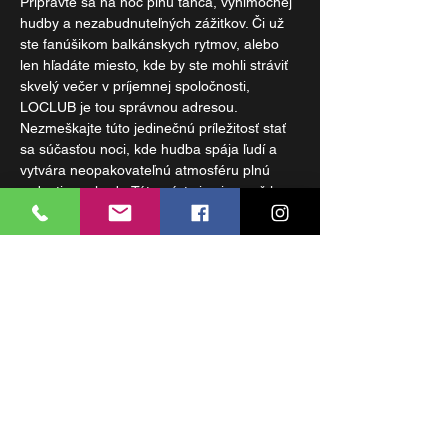
Pripravte sa na noc plnú tanca, výnimočnej 
hudby a nezabudnuteľných zážitkov. Či už 
ste fanúšikom balkánskych rytmov, alebo 
len hľadáte miesto, kde by ste mohli stráviť 
skvelý večer v príjemnej spoločnosti, 
LOCLUB je tou správnou adresou.
Nezmeškajte túto jedinečnú príležitosť stať 
sa súčasťou noci, kde hudba spája ľudí a 
vytvára neopakovateľnú atmosféru plnú 
radosti a pohody. Táto párty je viac než len 
zábava – je to skúsenosť, ktorá vás nabije 
pozitívnou energiou,  nechá vám 
nezabudnuteľné spomienky a prinesie vám 
nové priateľstvá.
Vstupenky sú v predaji na bráne: 7 eur. 
 Rezervujte si stôl na tejto neopakovateľnej 
udalosti a staňte sa súčasťou obľúbenej 
komunitnej párty v centre Bratislavy. 
  Využite zvýhodnené parkovanie v garáži 
hotela Carlton.…
Čítaj viac >