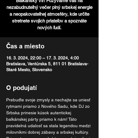
Balkánsky Vír! Pozývame vás na
nezabudnuteľný večer plný srbskej energie
a neopakovateľnej atmosféry, kde určite
stretnete svojich priateľov a spoznáte
nových ľudí.
Čas a miesto
16. 3. 2024, 22:00 – 17. 3. 2024, 4:00
Bratislava, Ventúrska 5, 811 01 Bratislava-
Staré Mesto, Slovensko
O podujatí
Prebuďte svoje zmysly a nechajte sa uniesť 
rytmami priamo z Nového Sadu, kde DJ zo 
Srbska prinesie kúsok autentickej 
balkánskej párty priamo k nám! Táto 
pravidelná udalosť sa stala legendou medzi 
milovníkmi dobrej zábavy a srbskej kultúry.