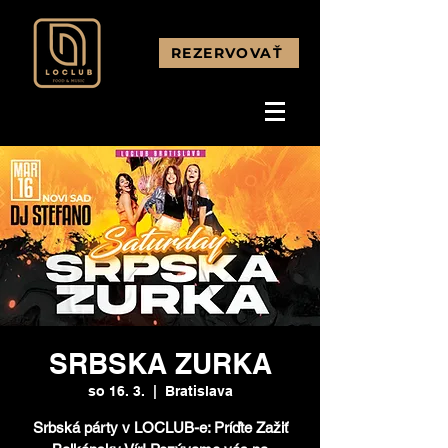
REZERVOVAŤ
SRBSKA ZURKA
so 16. 3.
  |  
Bratislava
Srbská párty v LOCLUB-e: Príďte Zažiť