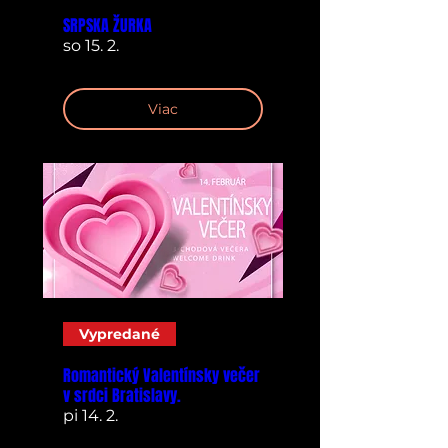
SRPSKA ŽURKA
so 15. 2.
Viac
Vypredané
Romantický Valentínsky večer
v srdci Bratislavy.
pi 14. 2.