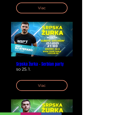
Viac
Srpska žurka - Serbian party
so 25. 1.
Viac