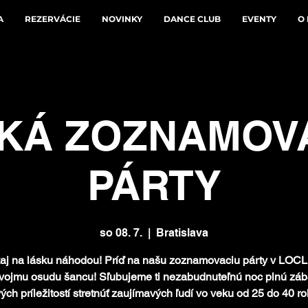
A
REZERVÁCIE
NOVINKY
DANCE CLUB
EVENTY
O
KÁ ZOZNAMOV
PÁRTY
so 08. 7.
  |  
Bratislava
aj na lásku náhodou! Príď na našu zoznamovaciu párty v LOC
svojmu osudu šancu! Sľubujeme ti nezabudnuteľnú noc plnú záb
ých príležitostí stretnúť zaujímavých ľudí vo veku od 25 do 40 ro