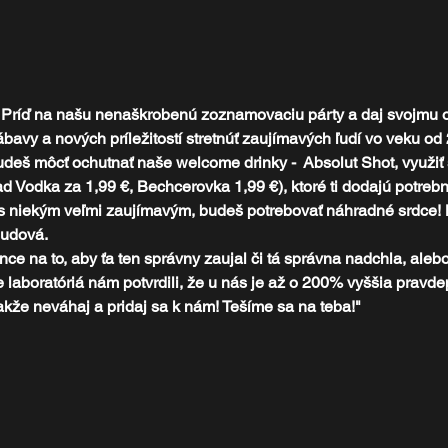
Príď na našu nenaškrobenú zoznamovaciu párty a daj svojmu o
avy a nových príležitostí stretnúť zaujímavých ľudí vo veku od 
eš môcť ochutnať naše welcome drinky -  Absolut Shot, využiť 
ad Vodka za 1,99 €, Bechcerovka 1,99 €), ktoré ti dodajú potreb
 s niekým veľmi zaujímavým, budeš potrebovať náhradné srdce! M
sudová.
nce na to, aby ťa ten správny zaujal či tá správna nadchla, aleb
 laboratóriá nám potvrdili, že u nás je až o 200% vyššia pravde
kže neváhaj a pridaj sa k nám! Tešíme sa na teba!"