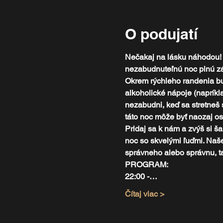
O podujatí
Nečakaj na lásku náhodou! 
nezabudnuteľnú noc plnú záb
Okrem rýchleho randenia bud
alkoholické nápoje (napríkl
nezabudni, keď sa stretneš
táto noc môže byť naozaj o
Pridaj sa k nám a zvýš si ša
noc so skvelými ľuďmi. Naše
správneho alebo správnu, ta
PROGRAM:
22:00 -…
Čítaj viac >