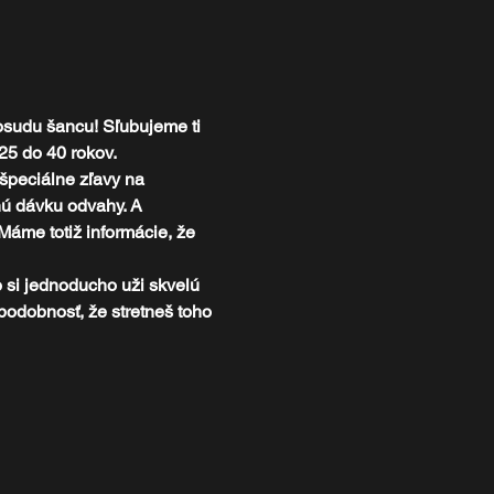
sudu šancu! Sľubujeme ti 
25 do 40 rokov.
špeciálne zľavy na 
nú dávku odvahy. A 
áme totiž informácie, že 
o si jednoducho uži skvelú 
podobnosť, že stretneš toho 