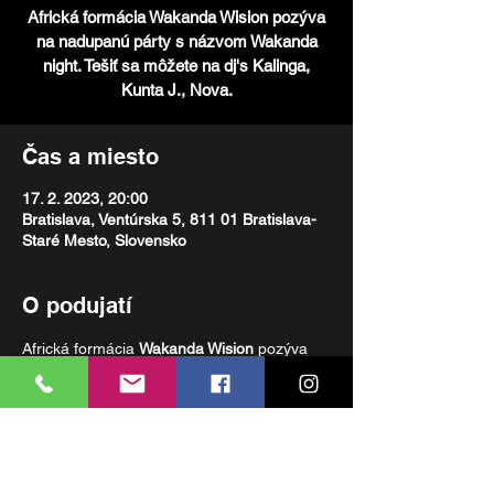
Africká formácia Wakanda Wision pozýva
na nadupanú párty s názvom Wakanda
night. Tešiť sa môžete na dj's Kalinga,
Kunta J., Nova.
Čas a miesto
17. 2. 2023, 20:00
Bratislava, Ventúrska 5, 811 01 Bratislava-
Staré Mesto, Slovensko
O podujatí
Africká formácia 
Wakanda Wision
 pozýva 
na nadupanú párty s názvom Wakanda 
night. Tešiť sa môžete na dj's Kalinga, 
Kunta J., Nova.  
Free entry: 20.00 - 22.00
Entry 4 €: 22:00 - 4:00
Rezervuj si stôl už dnes!