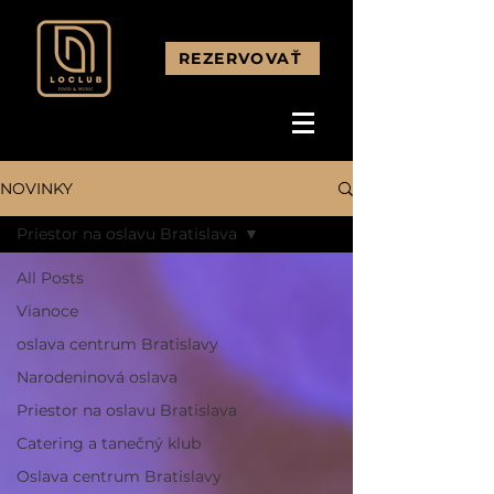
REZERVOVAŤ
NOVINKY
Priestor na oslavu Bratislava
All Posts
Vianoce
oslava centrum Bratislavy
Narodeninová oslava
Priestor na oslavu Bratislava
Catering a tanečný klub
Oslava centrum Bratislavy