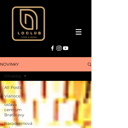
NOVINKY
Silvester
All Posts
Vianoce
oslava
centrum
Bratislavy
Narodeninová