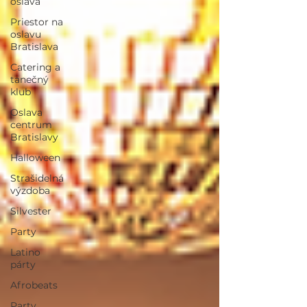
oslava
Priestor na
oslavu
Bratislava
Catering a
tanečný
klub
Oslava
centrum
Bratislavy
Halloween
Strašidelná
výzdoba
Silvester
Party
Latino
párty
Afrobeats
Party