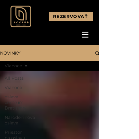
REZERVOVAŤ
NOVINKY
Vianoce
All Posts
Vianoce
oslava
centrum
Bratislavy
Narodeninová
oslava
Priestor
na oslavu