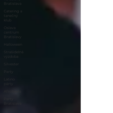
Bratislava
Catering a
tanečný
klub
Oslava
centrum
Bratislavy
Halloween
Strašidelná
výzdoba
Silvester
Party
Latino
párty
Afrobeats
Party
Bratislava