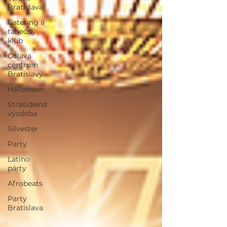
Bratislava
Catering a
tanečný
klub
Oslava
centrum
Bratislavy
Halloween
Strašidelná
výzdoba
Silvester
Party
Latino
párty
Afrobeats
Party
Bratislava