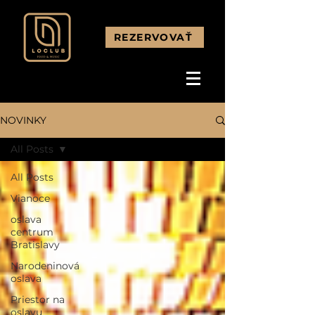
REZERVOVAŤ
NOVINKY
All Posts
All Posts
Vianoce
oslava
centrum
Bratislavy
Narodeninová
oslava
Priestor na
oslavu